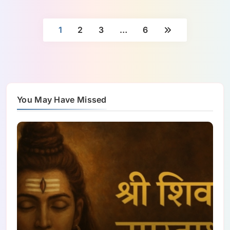
1
2
3
…
6
You May Have Missed