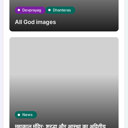
Devprayag
Dhanteras
All God images
News
महाकाल मंदिर: श्रद्धा और आस्था का अद्वितीय