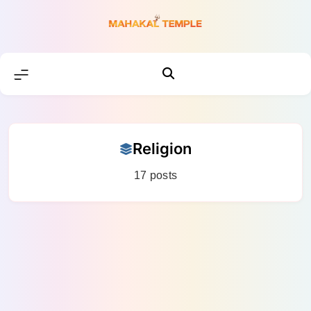
Skip
to
content
Religion
17 posts