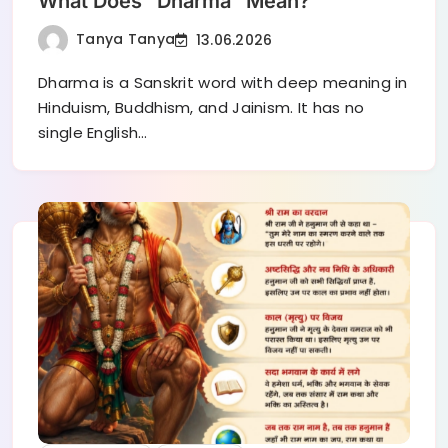
What Does “Dharma” Mean?
Tanya Tanya
13.06.2026
Dharma is a Sanskrit word with deep meaning in
Hinduism, Buddhism, and Jainism. It has no
single English…