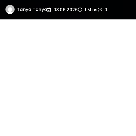
Tanya Tanya
08.06.2026
1 Mins
0
प्रस्तावना: आत्मा क्या है?
हिंदू धर्म, वेद, उपनिषद और श्रीमद्भगवद गीता के
अनुसार
आत्मा अमर है
— शरीर नाशवान है। आत्मा
अविनाशी, अपूर्ण और नित्य है। मृत्यु केवल
एक
परिवर्तन
है, आत्मा की यात्रा का एक नया
चरण। जैसे रेशम के कोष से कीड़ा निकलता है,
आत्मा शरीर से निकलकर नया शरीर धारण करती
है।
जब विज्ञान ने पूछा: “मरने के बाद आत्मा कहाँ