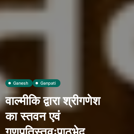
Ganesh
Ganpati
वाल्मीकि द्वारा श्रीगणेश
का स्तवन एवं
गणपतिस्तवःपाठभेद