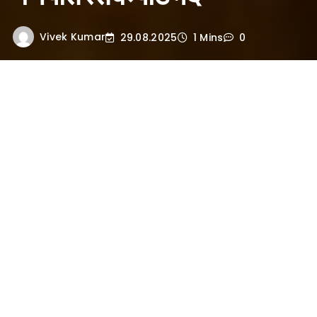
Vivek Kumar
29.08.2025
1 Mins
0
वाल्मीकि द्वारा श्रीगणेश का स्तवन
चतु:षष्टिकोटयाख्यविद्याप्रदं त्वां सुराचार्यविद्याप्रदानापदानम्।
कठाभीष्टविद्यार्पकं दन्तयुग्मं कविं बुद्धिनाथं कवीनां नमामि॥
गणेश्वर! आप चौंसठ कोटि विद्याओं के दाता तथा
देवताओं के आचार्य बृहस्पति को भी विद्या-प्रदान
का कार्य पूर्ण करनेवाले हैं। कठ को अभीष्ट विद्या
देनेवाले भी आप ही हैं। (अथवा आप कठोपनिषद्रूपा
अभीष्ट विद्या के दाता हैं।) आप द्विरद हैं, कवि हैं और
कवियों की बुद्धि के स्वामी हैं; मैं आपको प्रणाम