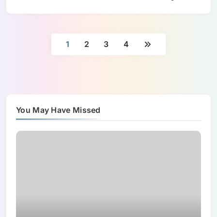
1
2
3
4
You May Have Missed