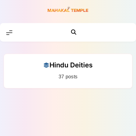
Skip
to
content
Hindu Deities
37 posts