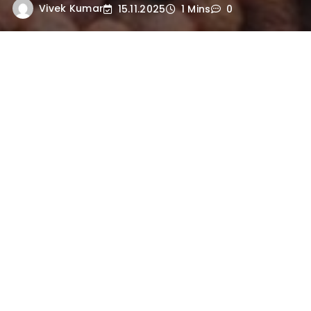
Vivek Kumar
15.11.2025
1 Mins
0
दुर्वासा ऋषि का कहानी
दुर्वासा ऋषि, भारतीय सांस्कृतिक परंपरा में एक
महत्वपूर्ण व्यक्तित्व हैं, जिनकी कथाएँ और
दृष्टिकोण आज भी लोगों के बीच प्रचलित हैं।
उनका जन्म अत्यंत दिव्य और अद्भुत परिस्थितियों
में हुआ था। उनका नाम ‘दुर्वासा’ इस बात का संकेत
है कि उनका स्वभाव अत्यंत तीव्र और क्रोधी था।
उन्हें भगवान शिव का अवतार माना जाता है और
उनकी कथा में कई रोचक और शिक्षाप्रद तत्व
शामिल हैं।
दुर्वासा ऋषि को उनके तात्कालिक क्रोध
और शाप