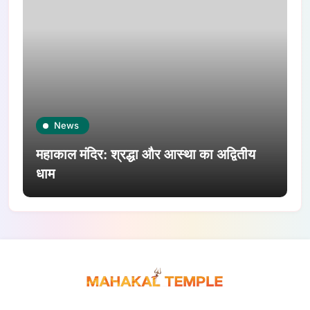
News
महाकाल मंदिर: श्रद्धा और आस्था का अद्वितीय
धाम