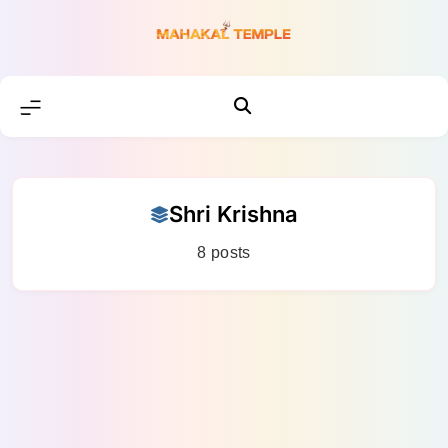
Skip
to
content
Shri Krishna
8 posts