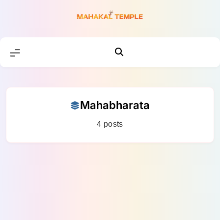
Skip
to
content
Mahabharata
4 posts