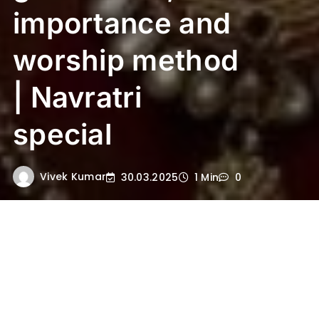
importance and
worship method
| Navratri
special
Vivek Kumar
30.03.2025
1 Min
0
मां दुर्गा के नौ रूपों को नवदुर्गा कहा जाता है,
जिनमें से शैलपुत्री, ब्रह्मचारिणी, चंद्रघंटा, कूष्मांडा,
स्कंदमाता, कात्यायनी, कालरात्रि, महागौरी और
सिद्धिदात्री शामिल हैं.