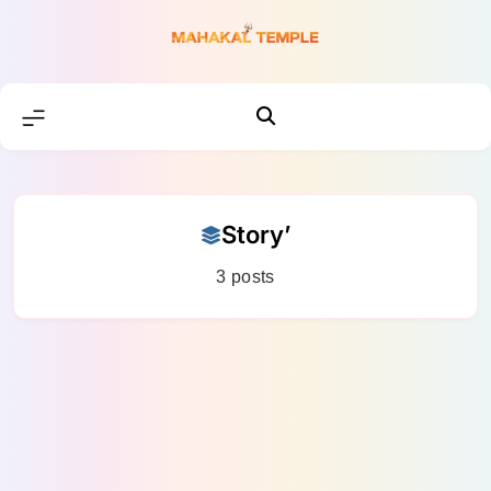
Skip
to
content
Story’
3 posts