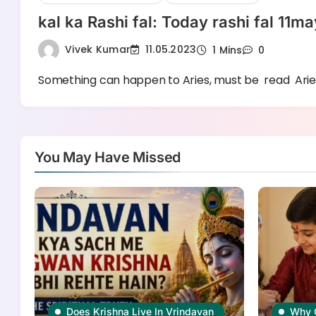
kal ka Rashi fal: Today rashi fal 11
Vivek Kumar
11.05.2023
1 Mins
0
Something can happen to Aries, must be read Aries
You May Have Missed
Does Krishna Live In Vrindavan
Why 