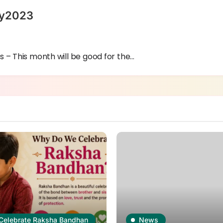
may2023
 – This month will be good for the…
Celebrate Raksha Bandhan
News