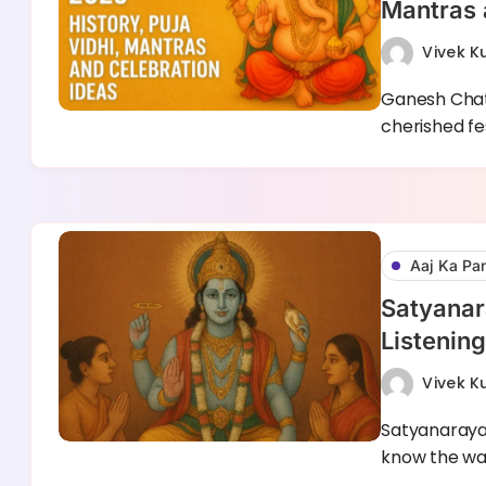
Mantras 
Vivek 
Ganesh Chat
cherished fe
Aaj Ka Pa
Satyanara
Listenin
Vivek 
Satyanarayan
know the war