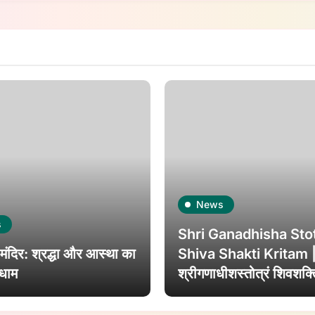
News
s
Shri Ganadhisha St
ंदिर: श्रद्धा और आस्था का
Shiva Shakti Kritam 
 धाम
श्रीगणाधीशस्तोत्रं शिवशक्त