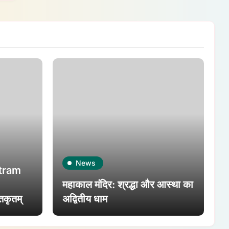
News
otram
|
महाकाल मंदिर: श्रद्धा और आस्था का
िकृतम्
अद्वितीय धाम