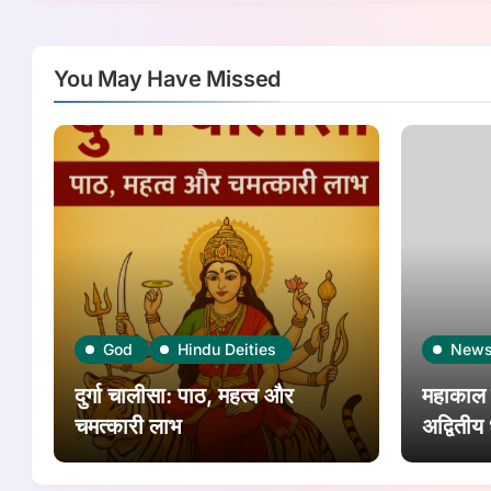
You May Have Missed
God
Hindu Deities
New
दुर्गा चालीसा: पाठ, महत्व और
महाकाल म
चमत्कारी लाभ
अद्वितीय