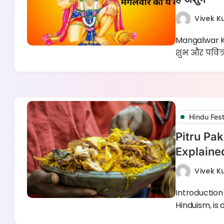
Vivek 
Mangalwar Ke
शुभ और पवित्
Hindu Fest
Pitru Pa
Explaine
Vivek 
Introduction
Hinduism, is