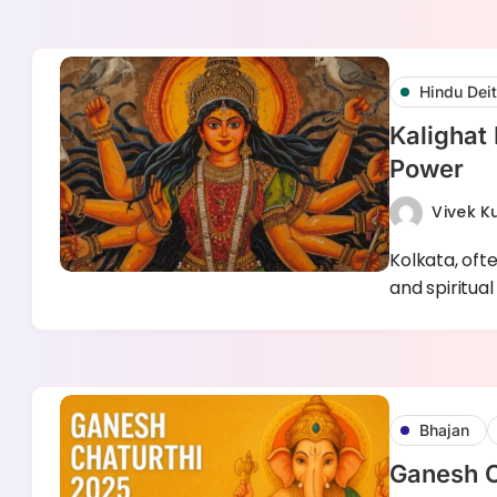
Hindu Deit
Kalighat 
Power
Vivek 
Kolkata, oft
and spiritual
Bhajan
Ganesh C