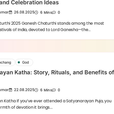
and Celebration Ideas
Kumar
26.08.2025
6 Mins
0
urthi 2025 Ganesh Chaturthi stands among the most
stivals of India, devoted to Lord Ganesha—the…
nchang
God
yan Katha: Story, Rituals, and Benefits o
g
Kumar
22.08.2025
6 Mins
0
 Katha If you’ve ever attended a Satyanarayan Puja, you
mth of devotion it brings.…