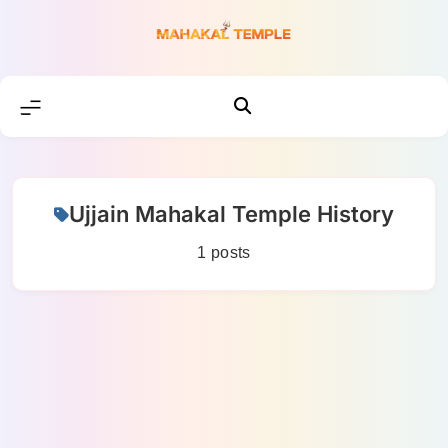
Skip
to
content
Ujjain Mahakal Temple History
1 posts