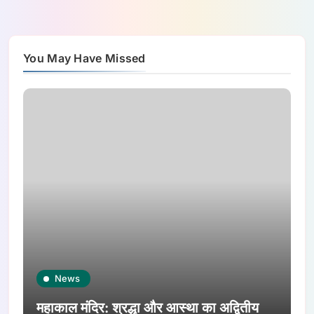
You May Have Missed
News
महाकाल मंदिर: श्रद्धा और आस्था का अद्वितीय