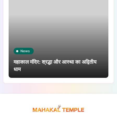
News
महाकाल मंदिर: श्रद्धा और आस्था का अद्वितीय
धाम