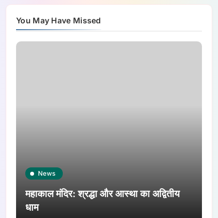
You May Have Missed
News
महाकाल मंदिर: श्रद्धा और आस्था का अद्वितीय
धाम