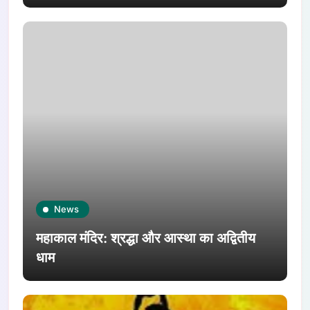
News
महाकाल मंदिर: श्रद्धा और आस्था का अद्वितीय
धाम