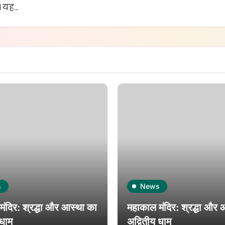
। यह…
s
News
ंदिर: श्रद्धा और आस्था का
महाकाल मंदिर: श्रद्धा और 
 धाम
अद्वितीय धाम