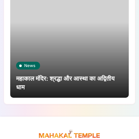
News
महाकाल मंदिर: श्रद्धा और आस्था का अद्वितीय
धाम