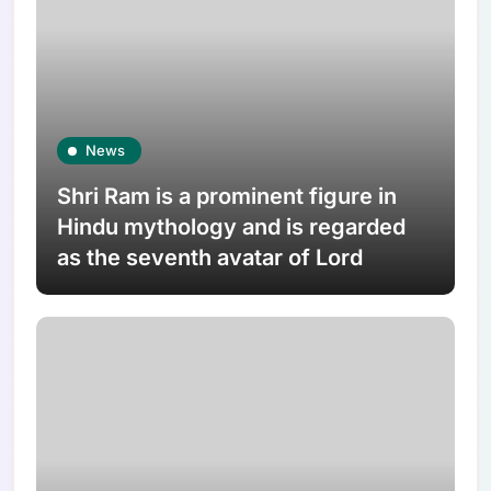
News
Shri Ram is a prominent figure in
Hindu mythology and is regarded
as the seventh avatar of Lord
Vishnu. He was born as the son of
King Dasharatha and Queen
Kaushalya in Ayodhya