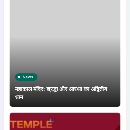
News
महाकाल मंदिर: श्रद्धा और आस्था का अद्वितीय
धाम